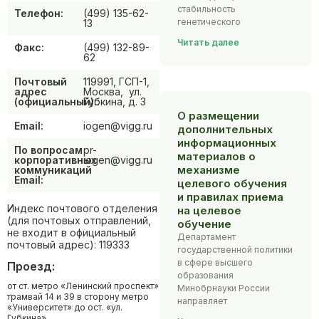
стабильность
Телефон:
(499) 135-62-
генетического
13
Читать далее
Факс:
(499) 132-89-
62
Почтовый
119991, ГСП-1,
адрес
Москва, ул.
(официальный)::
Губкина, д. 3
О размещении
Email:
iogen@vigg.ru
дополнительных
информационных
По вопросам
pr-
материалов о
корпоративных
iogen@vigg.ru
механизме
коммуникаций
Email:
целевого обучения
и правилах приема
Индекс почтового отделения
на целевое
(для почтовых отправлений,
обучение
не входит в официальный
Департамент
почтовый адрес): 119333
государственной политики
в сфере высшего
Проезд:
образования
от ст. метро «Ленинский проспект»
Минобрнауки России
трамвай 14 и 39 в сторону метро
направляет
«Университет» до ост. «ул.
Губкина»