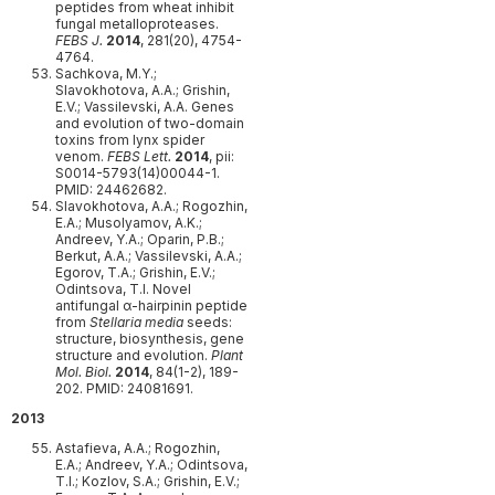
peptides from wheat inhibit
fungal metalloproteases.
FEBS J.
2014
, 281(20), 4754-
4764.
Sachkova, M.Y.;
Slavokhotova, A.A.; Grishin,
E.V.; Vassilevski, A.A. Genes
and evolution of two-domain
toxins from lynx spider
venom.
FEBS Lett.
2014
, pii:
S0014-5793(14)00044-1.
PMID: 24462682.
Slavokhotova, A.A.; Rogozhin,
E.A.; Musolyamov, A.K.;
Andreev, Y.A.; Oparin, P.B.;
Berkut, A.A.; Vassilevski, A.A.;
Egorov, T.A.; Grishin, E.V.;
Odintsova, T.I. Novel
antifungal α-hairpinin peptide
from
Stellaria media
seeds:
structure, biosynthesis, gene
structure and evolution.
Plant
Mol. Biol.
2014
, 84(1-2), 189-
202. PMID: 24081691.
2013
Astafieva, A.A.; Rogozhin,
E.A.; Andreev, Y.A.; Odintsova,
T.I.; Kozlov, S.A.; Grishin, E.V.;