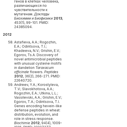
генов в клетках человека,
различающихся по
чувствительности к
мутагенам.
Доклады
Биохимии и Биофизики
2013
,
453(1), 99-101. PMID:
24385094.
2012
Astafieva, A.A.; Rogozhin,
E.A.; Odintsova, T.I.;
Khadeeva, N.V.; Grishin, E.V.;
Egorov, Ts.A. Discovery of
novel antimicrobial peptides
with unusual cysteine motifs
in dandelion
Taraxacum
officinale
flowers.
Peptides
2012
, 36(2), 266-271. PMID:
22640720.
Andreev, Y.A.; Korostyleva,
T.V.; Slavokhotova, A.A.;
Rogozhin, E.A.; Utkina, L.L.;
Vassilevski, A.A.; Grishin, E.V.;
Egorov, T.A.; Odintsova, T.I.
Genes encoding hevein-like
defense peptides in wheat:
distribution, evolution, and
role in stress response.
Biochimie
2012
, 94(4), 1009-