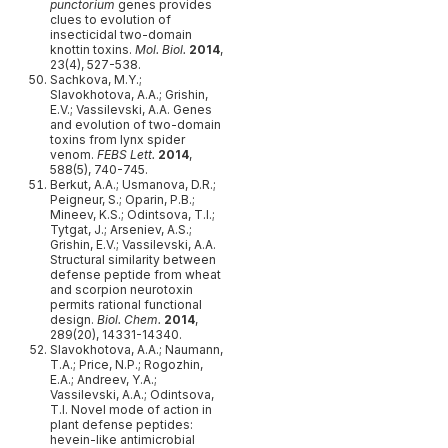
punctorium
genes provides
clues to evolution of
insecticidal two-domain
knottin toxins.
Mol. Biol.
2014
,
23(4), 527-538.
Sachkova, M.Y.;
Slavokhotova, A.A.; Grishin,
E.V.; Vassilevski, A.A. Genes
and evolution of two-domain
toxins from lynx spider
venom.
FEBS Lett.
2014
,
588(5), 740-745.
Berkut, A.A.; Usmanova, D.R.;
Peigneur, S.; Oparin, P.B.;
Mineev, K.S.; Odintsova, T.I.;
Tytgat, J.; Arseniev, A.S.;
Grishin, E.V.; Vassilevski, A.A.
Structural similarity between
defense peptide from wheat
and scorpion neurotoxin
permits rational functional
design.
Biol. Chem.
2014
,
289(20), 14331-14340.
Slavokhotova, A.A.; Naumann,
T.A.; Price, N.P.; Rogozhin,
E.A.; Andreev, Y.A.;
Vassilevski, A.A.; Odintsova,
T.I. Novel mode of action in
plant defense peptides:
hevein-like antimicrobial