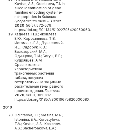
Kovtun, A.S.; Odintsova, T.I. In
silico identification of gene
families encoding cysteine-
rich peptides in
Solanum
lycopersicum
Russ. J. Genet.
2020
, 56(5), 572-579.
https://doi.org/10.1134/S1022795420050063.
Хадеева, Н.В.; Яковлева,
Е.Ю.; Коростылева, Т.В.;
Истомина, Е.А.; Дунаевский,
Я.Е.; Сидорук, К.В.;
Белозерский, М.А.;
Одинцова, Т.И.; Богуш, В.Г.;
Кудрявцев, А.М.
Сравнительная
характеристика
трансгенных растений
табака, несущих
гетерологичные защитные
растительные гены разного
происхождения.
Генетика
2020
,
56
(3), 302-312.
https://doi.org/31857/S001667582003008X.
2019
Odintsova, T.I.; Slezina, M.P.;
Istomina, E.A.; Korostyleva,
T.V.; Kovtun, A.S.; Kasianov,
A.S.; Shcherbakova, L.A.;