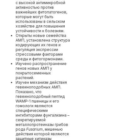
с высокой антимикробной
активностью против
важнейших фитопатогенов,
которые могут быть
использованы в сельском
хозяйстве для повышения
устойчивости к болезням.
Открыты новые семейства
АМП, установлена структура
кодирующих их генов и
регуляция экспрессии
стрессовыми факторами
среды и фитогормонами.
Изучено распространение
генов новых АМП у
покрытосеменных
растений.
Изучен механизм действия
гевеиноподобных АМП.
Показано, что
гевеиноподобный пептид
WAMP-1 пшеницы и его
гомологи являются
специфическими
ингибиторами фунгализина –
секретируемой
металлопротеиназы грибов
рода
Fusarium
, мишенью
действия которой являются
защитные хитиназы