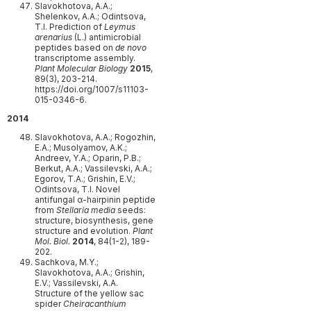
Slavokhotova, A.A.;
Shelenkov, A.A.; Odintsova,
T.I. Prediction of
Leymus
arenarius
(L.) antimicrobial
peptides based on
de novo
transcriptome assembly.
Plant Molecular Biology
2015
,
89(3), 203-214.
https://doi.org/1007/s11103-
015-0346-6.
2014
Slavokhotova, A.A.; Rogozhin,
E.A.; Musolyamov, A.K.;
Andreev, Y.A.; Oparin, P.B.;
Berkut, A.A.; Vassilevski, A.A.;
Egorov, T.A.; Grishin, E.V.;
Odintsova, T.I. Novel
antifungal α-hairpinin peptide
from
Stellaria media
seeds:
structure, biosynthesis, gene
structure and evolution.
Plant
Mol. Biol.
2014
, 84(1-2), 189-
202.
Sachkova, M.Y.;
Slavokhotova, A.A.; Grishin,
E.V.; Vassilevski, A.A.
Structure of the yellow sac
spider
Cheiracanthium