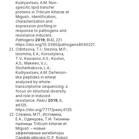
Kudryavtsev, A.M. Non-
specific lipid transfer
proteins in
Triticum kiharae
et
Migush.: Identification,
characterization and
expression profiling in
response to pathogens and
resistance inducers.
Pathogens
2019
, 8(4), 221.
https://doi.org/10.3390/pathogens8040221.
Odintsova, T.I.; Slezina, M.P.;
Istomina, E.A.; Korostyleva,
T.V.; Kasianov, A.S.; Kovtun,
A.S.; Makeev, V.J.;
Shcherbakova, L.A.;
Kudryavtsev, A.M. Defensin-
like peptides in wheat
analyzed by whole-
transcriptome sequencing: a
focus on structural diversity
and role in induced
resistance.
PeerJ
2019
, 6,
e6125.
https://doi.org/7717/peerj.6125.
Слезина, М.П.; Истомина,
Е.А.; Одинцова, Т.И. Тионины
пшеницы
Triticum kiharae
et
Migush. – новые
эффективные ингибиторы
Candida albicans
(C.P. Robin)