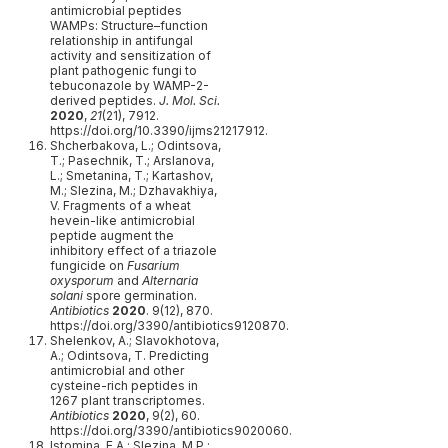
antimicrobial peptides
WAMPs: Structure–function
relationship in antifungal
activity and sensitization of
plant pathogenic fungi to
tebuconazole by WAMP-2-
derived peptides.
J. Mol. Sci.
2020
,
21
(21), 7912.
https://doi.org/10.3390/ijms21217912.
Shcherbakova, L.; Odintsova,
T.; Pasechnik, T.; Arslanova,
L.; Smetanina, T.; Kartashov,
M.; Slezina, M.; Dzhavakhiya,
V. Fragments of a wheat
hevein-like antimicrobial
peptide augment the
inhibitory effect of a triazole
fungicide on
Fusarium
oxysporum
and
Alternaria
solani
spore germination.
Antibiotics
2020
. 9(12), 870.
https://doi.org/3390/antibiotics9120870.
Shelenkov, A.; Slavokhotova,
A.; Odintsova, T. Predicting
antimicrobial and other
cysteine-rich peptides in
1267 plant transcriptomes.
Antibiotics
2020
, 9(2), 60.
https://doi.org/3390/antibiotics9020060.
Istomina, E.A.; Slezina, M.P.;