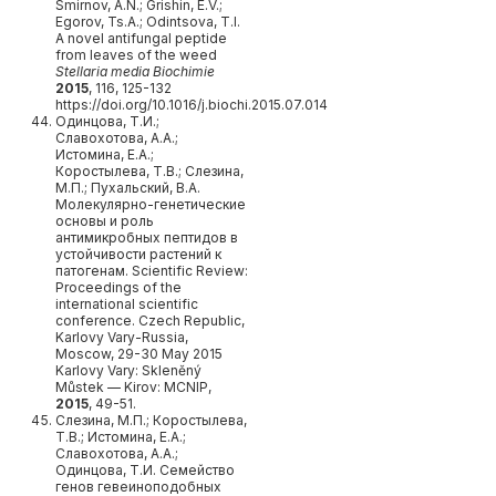
Smirnov, A.N.; Grishin, E.V.;
Egorov, Ts.A.; Odintsova, T.I.
A novel antifungal peptide
from leaves of the weed
Stellaria media
Biochimie
2015
, 116, 125-132
https://doi.org/10.1016/j.biochi.2015.07.014
Одинцова, Т.И.;
Славохотова, А.А.;
Истомина, Е.А.;
Коростылева, Т.В.; Слезина,
М.П.; Пухальский, В.А.
Молекулярно-генетические
основы и роль
антимикробных пептидов в
устойчивости растений к
патогенам. Scientific Review:
Proceedings of the
international scientific
conference. Czech Republic,
Karlovy Vary-Russia,
Moscow, 29-30 May 2015
Karlovy Vary: Skleněný
Můstek — Kirov: MCNIP,
2015
, 49-51.
Слезина, М.П.; Коростылева,
Т.В.; Истомина, Е.А.;
Славохотова, А.А.;
Одинцова, Т.И. Семейство
генов гевеиноподобных