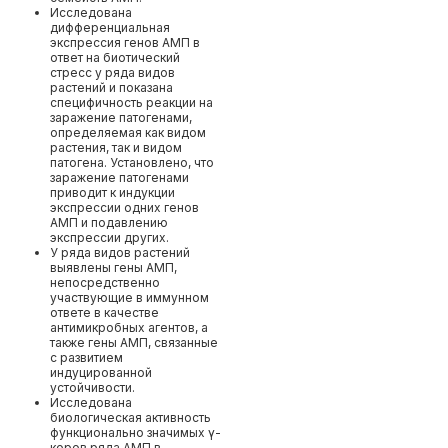
Исследована
дифференциальная
экспрессия генов АМП в
ответ на биотический
стресс у ряда видов
растений и показана
специфичность реакции на
заражение патогенами,
определяемая как видом
растения, так и видом
патогена. Установлено, что
заражение патогенами
приводит к индукции
экспрессии одних генов
АМП и подавлению
экспрессии других.
У ряда видов растений
выявлены гены АМП,
непосредственно
участвующие в иммунном
ответе в качестве
антимикробных агентов, а
также гены АМП, связанные
с развитием
индуцированной
устойчивости.
Исследована
биологическая активность
функционально значимых γ-
коров ряда АМП в