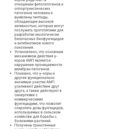
отношении фитопатогенов и
оппортунистических
патогенов человека и
выявлены пептиды,
обладающие высокой
активностью, которые могут
послужить прототипами для
разработки экологически
безопасных биофунгицидов
и антибиотиков нового
поколения.
Установлено, что основным
механизмом действия γ-
коров АМП является
нарушение проницаемости
мембран патогенов.
Показано, что γ-коры и
другие функционально
значимые участки АМП
усиливают действие друг
друга, а также действуют в
синергизме с
коммерческими
фунгицидами, что позволит
сократить дозы фунгицидов,
используемых в сельском
хозяйстве для борьбы с
болезнями растений.
Получены трансгенные