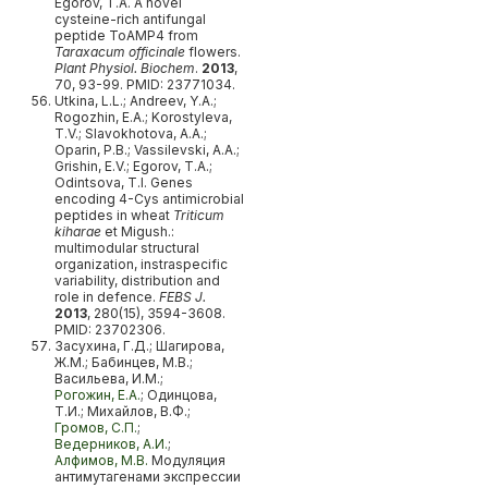
Egorov, T.A. A novel
cysteine-rich antifungal
peptide ToAMP4 from
Taraxacum officinale
flowers.
Plant Physiol. Biochem
.
2013
,
70, 93-99. PMID: 23771034.
Utkina, L.L.; Andreev, Y.A.;
Rogozhin, E.A.; Korostyleva,
T.V.; Slavokhotova, A.A.;
Oparin, P.B.; Vassilevski, A.A.;
Grishin, E.V.; Egorov, T.A.;
Odintsova, T.I. Genes
encoding 4-Cys antimicrobial
peptides in wheat
Triticum
kiharae
et Migush.:
multimodular structural
organization, instraspecific
variability, distribution and
role in defence.
FEBS J.
2013
, 280(15), 3594-3608.
PMID: 23702306.
Засухина, Г.Д.; Шагирова,
Ж.М.; Бабинцев, М.В.;
Васильева, И.М.;
Рогожин, Е.А.
; Одинцова,
Т.И.; Михайлов, В.Ф.;
Громов, С.П.
;
Ведерников, А.И.
;
Алфимов, М.В.
Модуляция
антимутагенами экспрессии