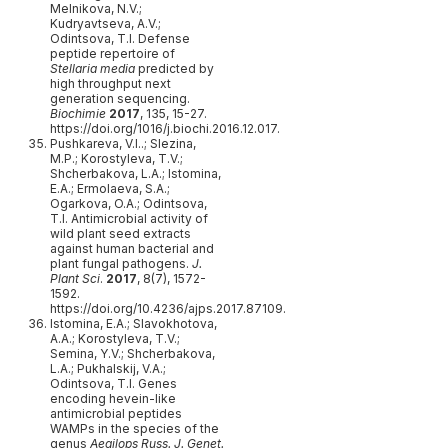
Melnikova, N.V.;
Kudryavtseva, A.V.;
Odintsova, T.I. Defense
peptide repertoire of
Stellaria media
predicted by
high throughput next
generation sequencing.
Biochimie
2017
, 135, 15-27.
https://doi.org/1016/j.biochi.2016.12.017.
Pushkareva, V.I..; Slezina,
M.P.; Korostyleva, T.V.;
Shcherbakova, L.A.; Istomina,
E.A.; Ermolaeva, S.A.;
Ogarkova, O.A.; Odintsova,
T.I. Antimicrobial activity of
wild plant seed extracts
against human bacterial and
plant fungal pathogens.
J.
Plant Sci
.
2017
, 8(7), 1572-
1592.
https://doi.org/10.4236/ajps.2017.87109.
Istomina, E.A.; Slavokhotova,
A.A.; Korostyleva, T.V.;
Semina, Y.V.; Shcherbakova,
L.A.; Pukhalskij, V.A.;
Odintsova, T.I. Genes
encoding hevein-like
antimicrobial peptides
WAMPs in the species of the
genus
Aegilops
Russ. J. Genet.