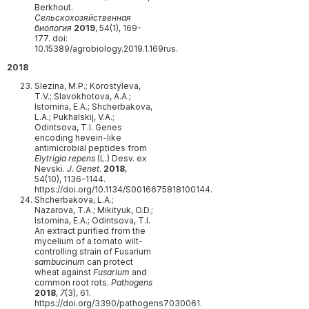
Berkhout.
Сельскохозяйственная
биология
2019
, 54(1), 169-
177. doi:
10.15389/agrobiology.2019.1.169rus.
2018
Slezina, M.P.; Korostyleva,
T.V.; Slavokhotova, A.A.;
Istomina, E.A.; Shcherbakova,
L.A.; Pukhalskij, V.A.;
Odintsova, T.I. Genes
encoding hevein-like
antimicrobial peptides from
Elytrigia repens
(L.) Desv. ex
Nevski.
J. Genet
.
2018
,
54(10), 1136-1144.
https://doi.org/10.1134/S0016675818100144.
Shcherbakova, L.A.;
Nazarova, T.A.; Mikityuk, O.D.;
Istomina, E.A.; Odintsova, T.I.
An extract purified from the
mycelium of a tomato wilt-
controlling strain of Fusarium
sambucinum
can protect
wheat against
Fusarium
and
common root rots.
Pathogens
2018
,
7
(3), 61.
https://doi.org/3390/pathogens7030061.