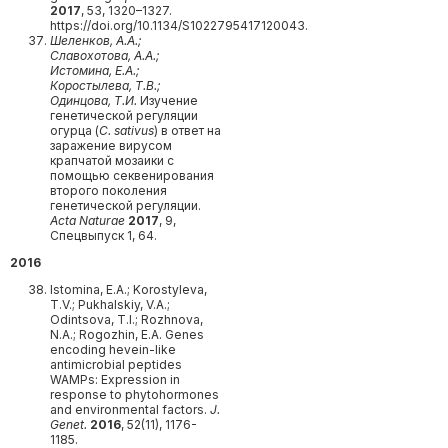
2017
, 53, 1320–1327.
https://doi.org/10.1134/S1022795417120043.
Шеленков, А.А.;
Славохотова, А.А.;
Истомина, Е.А.;
Коростылева, Т.В.;
Одинцова, Т.И.
Изучение
генетической регуляции
огурца (
С.
sativus
) в ответ на
заражение вирусом
крапчатой мозаики с
помощью секвенирования
второго поколения
генетической регуляции.
Acta Naturae
2017
, 9,
Спецвыпуск 1, 64.
2016
Istomina, E.A.; Korostyleva,
T.V.; Pukhalskiy, V.A.;
Odintsova, T.I.; Rozhnova,
N.A.; Rogozhin, E.A. Genes
encoding hevein-like
antimicrobial peptides
WAMPs: Expression in
response to phytohormones
and environmental factors.
J.
Genet.
2016
, 52(11), 1176-
1185.