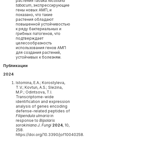
растения табака
Nicotiana
tabacum
, экспрессирующие
гены новых АМП, и
показано, что такие
растения обладают
повышенной устойчивостью
к ряду бактериальных и
грибных патогенов, что
подтверждает
целесообразность
использования генов АМП
для создания растений,
устойчивых к болезням.
Публикации
2024
Istomina, E.A.; Korostyleva,
T.V.; Kovtun, A.S.; Slezina,
M.P.; Odintsova, T.I.
Transcriptome-wide
identification and expression
analysis of genes encoding
defense-related peptides of
Filipendula ulmaria
in
response to
Bipolaris
sorokiniana
J. Fungi
2024
, 10,
258.
https://doi.org/10.3390/jof10040258.