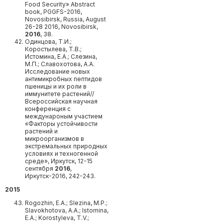
Food Security» Abstract
book, PGGFS-2016,
Novosibirsk, Russia, August
26-28 2016, Novosibirsk,
2016
, 38.
Одинцова, Т.И.;
Коростылева, Т.В.;
Истомина, Е.А.; Слезина,
М.П.; Славохотова, А.А.
Исследование новых
антимикробных пептидов
пшеницы и их роли в
иммунитете растений//
Всероссийская научная
конференция с
междунароным участием
«Факторы устойчивости
растений и
микроорганизмов в
экстремальных природных
условиях и техногенной
среде», Иркутск, 12-15
сентября
2016
,
Иркутск-2016, 242-243.
2015
Rogozhin, E.A.; Slezina, M.P.;
Slavokhotova, A.A.; Istomina,
E.A.; Korostyleva, T.V.;