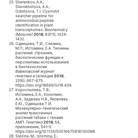
Shelenkov, A.A.;
Slavokhotova, A.A.;
Odintsova, T.I. Cysmotif
searcher pipeline for
antimicrobial peptide
identification in plant
transcriptomes.
Biochemistry
(Moscow)
2018
, 83(11), 1424-
1432.
Одинцова, Т.И.; Слезина,
М.П.; Истомина, Е.А. Тионины
растений: строение,
биологические функции и
перспективы использования
в биотехнологии.
Вавиловский журнал
генетики и селекции
2018
,
22(6), 667-675.
https://doi.org/18699/VJ18.409.
Коростылева, Т.В.;
Истомина, Е.А.; Конопкин,
А.А., Хадеева Н.В., Яковлева
Е.Ю., Одинцова Т.И.
Молекулярно-генетический
анализ трансгенных
растений табака с генами
АМП.
Генетика
2018
, 54,
приложение, S41–S
https://doi.org/10.1134/S0016675818130088.
Slezina, M.; Istomina, E.;