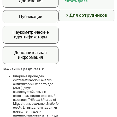
Достижения
Читать далее
Для сотрудников
Публикации
Наукометрические
идентификаторы
Дополнительная
информация
Важнейшие результаты:
Впервые проведен
систематический анализ
антимикробных пептидов
(АМП) двух
высокоустойчивых к
патогенам видов растений –
пшеницы
Triticum kiharae
et
Migush. и звездчатки
Stellaria
media
L
.
, выделены десятки
новых пептидов и
идентифицированы пептиды