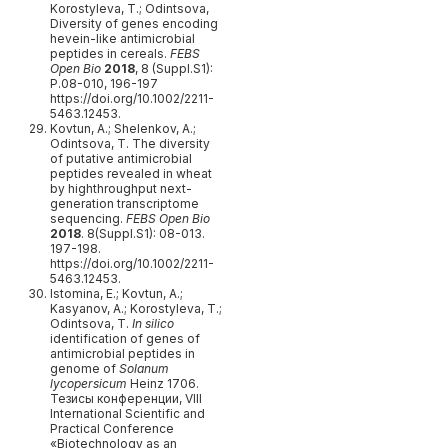
Korostyleva, T.; Odintsova,
Diversity of genes encoding
hevein-like antimicrobial
peptides in cereals.
FEBS
Open Bio
2018
, 8 (Suppl.S1):
P.08-010, 196-197
https://doi.org/10.1002/2211-
5463.12453.
Kovtun, A.; Shelenkov, A.;
Odintsova, T. The diversity
of putative antimicrobial
peptides revealed in wheat
by highthroughput next-
generation transcriptome
sequencing.
FEBS Open Bio
2018
. 8(Suppl.S1): 08-013.
197-198.
https://doi.org/10.1002/2211-
5463.12453.
Istomina, E.; Kovtun, A.;
Kasyanov, A.; Korostyleva, T.;
Odintsova, T.
In silico
identification of genes of
antimicrobial peptides in
genome of
Solanum
lycopersicum
Heinz 1706.
Тезисы конференции, VIII
International Scientific and
Practical Conference
«Biotechnology as an