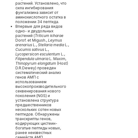
растений. Установлено, что
сила ингибирования
фунгализина зависит от
аминокислотного остатка в
положении 34 пептида.
Впервые для ряда видов
одно- и двудольных
растений (
Triticum
kiharae
Dorof. et Migush.,
Leymus
arenarius
L.,
Stellaria
media
L.,
Cucumis
sativus
L.,
Lycopersicon
esculentum
L.,
Filipendula
ulmaria
L. Maxim,
Thinopyrum
elongatum
(Host)
D.R.Dewey) проведен
систематический анализ
генов АМП с
использованием
высокопроизводительного
секвенирования нового
поколения (NGS) и
установлена структура
предшественников
нескольких сотен новых
пептидов. Обнаружены
транскрипты генов,
кодирующих цистеин-
богатые пептиды новых,
ранее неизвестных
семейств АМП.