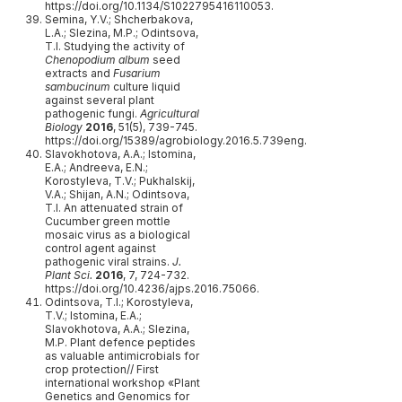
https://doi.org/10.1134/S1022795416110053.
Semina, Y.V.; Shcherbakova,
L.A.; Slezina, M.P.; Odintsova,
T.I. Studying the activity of
Chenopodium album
seed
extracts and
Fusarium
sambucinum
culture liquid
against several plant
pathogenic fungi.
Agricultural
Biology
2016
, 51(5), 739-745.
https://doi.org/15389/agrobiology.2016.5.739eng.
Slavokhotova, A.A.; Istomina,
E.A.; Andreeva, E.N.;
Korostyleva, T.V.; Pukhalskij,
V.A.; Shijan, A.N.; Odintsova,
T.I. An attenuated strain of
Cucumber green mottle
mosaic virus as a biological
control agent against
pathogenic viral strains.
J.
Plant Sci.
2016
, 7, 724-732.
https://doi.org/10.4236/ajps.2016.75066.
Odintsova, T.I.; Korostyleva,
T.V.; Istomina, E.A.;
Slavokhotova, A.A.; Slezina,
M.P. Plant defence peptides
as valuable antimicrobials for
crop protection// First
international workshop «Plant
Genetics and Genomics for