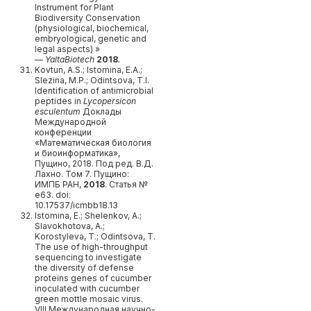
Instrument for Plant
Biodiversity Conservation
(physiological, biochemical,
embryological, genetic and
legal aspects) »
—
YaltaBiotech
2018
.
Kovtun, A.S.; Istomina, E.A.;
Slezina, M.P.; Odintsova, T.I.
Identification of antimicrobial
peptides in
Lycopersicon
esculentum
Доклады
Международной
конференции
«Математическая биология
и биоинформатика»,
Пущино, 2018. Под ред. В.Д.
Лахно. Том 7. Пущино:
ИМПБ РАН,
2018
. Статья №
e63. doi:
10.17537/icmbb18.13
Istomina, Е.; Shelenkov, А.;
Slavokhotova, А.;
Korostyleva, Т.; Odintsova, Т.
The use of high-throughput
sequencing to investigate
the diversity of defense
proteins genes of cucumber
inoculated with cucumber
green mottle mosaic virus.
VIII Международная научно-