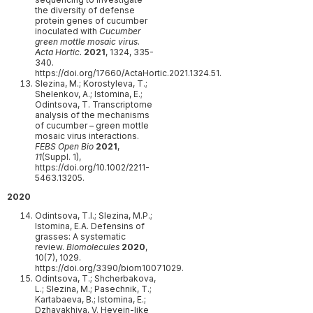
the diversity of defense
protein genes of cucumber
inoculated with
Cucumber
green mottle mosaic virus
.
Acta Hortic.
2021
, 1324, 335-
340.
https://doi.org/17660/ActaHortic.2021.1324.51.
Slezina, M.; Korostyleva, T.;
Shelenkov, A.; Istomina, E.;
Odintsova, T. Transcriptome
analysis of the mechanisms
of cucumber – green mottle
mosaic virus interactions.
FEBS
Open Bio
2021
,
11
(Suppl. 1),
https://doi.org/10.1002/2211-
5463.13205.
2020
Odintsova, T.I.; Slezina, M.P.;
Istomina, E.A. Defensins of
grasses: A systematic
review.
Biomolecules
2020
,
10(7), 1029.
https://doi.org/3390/biom10071029.
Odintsova, T.; Shcherbakova,
L.; Slezina, M.; Pasechnik, T.;
Kartabaeva, B.; Istomina, E.;
Dzhavakhiya, V. Hevein-like