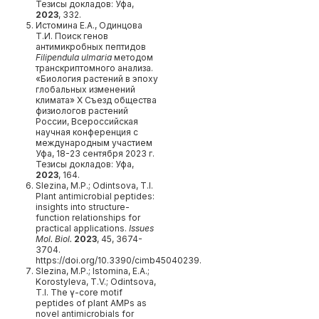
Тезисы докладов: Уфа,
2023
, 332.
Истомина Е.А., Одинцова
Т.И. Поиск генов
антимикробных пептидов
Filipendula ulmaria
методом
транскриптомного анализа.
«Биология растений в эпоху
глобальных изменений
климата» X Съезд общества
физиологов растений
России, Всероссийская
научная конференция с
международным участием
Уфа, 18-23 сентября 2023 г.
Тезисы докладов: Уфа,
2023
, 164.
Slezina, M.P.; Odintsova, T.I.
Plant antimicrobial peptides:
insights into structure-
function relationships for
practical applications.
Issues
Mol. Biol.
2023
, 45, 3674-
3704.
https://doi.org/10.3390/cimb45040239.
Slezina, M.P.; Istomina, E.A.;
Korostyleva, T.V.; Odintsova,
T.I. The γ-core motif
peptides of plant AMPs as
novel antimicrobials for