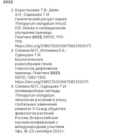
2023
Коростылева Т.В.; Шиян
А.Н.; Одинцова Т.И.
Генетический ресурс пырея
Thinopyrum elongatum
(Host)
D.R. Dewey в селекционном
улучшении пшеницы.
Генетика
2023
, 59(10), 1112–
1119.
https://doi.org/31857/S0016675823100077.
Слезина М.П.; Истомина Е.А.;
Одинцова Т.И.
Биологическое
разнообразие генов
гомологов дефензинов
пшеницы.
Генетика
2023
,
59(12), 1382–1392.
https://doi.org/31857/S0016675823120111.
Слезина М.П., Одинцова Т.И.
Антимикробные пептиды
Thinopyrum
elongatum
.
«Биология растений в эпоху
глобальных изменений
климата» X Съезд общества
физиологов растений
России, Всероссийская
научная конференция с
международным участием
Уфа, 18-23 сентября 2023 г.