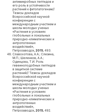
антимикробных пептидов и
его роль в устойчивости
растений к фитопатогенам//
Тезисы докладов
Всероссийской научной
конференции с
международным участием и
школы молодых ученых
«Растения в условиях
глобольных и локальных
природно-климатических и
антропогенных
воздействий»,
Петрозаводск,
2015
, 493.
Славохотова, А.А.; Слезина,
М.П.; Шеленков, А.А.;
Одинцова, Т.И. Роль
гевеиноподобных пептидов
в защитной системе
растений// Тезисы докладов
Всероссийской научной
конференции с
международным участием и
школы молодых ученых
«Растения в условиях
глобольных и локальных
природно-климатических и
антропогенных
воздействий»,
Петрозаводск,
2015
, 492.