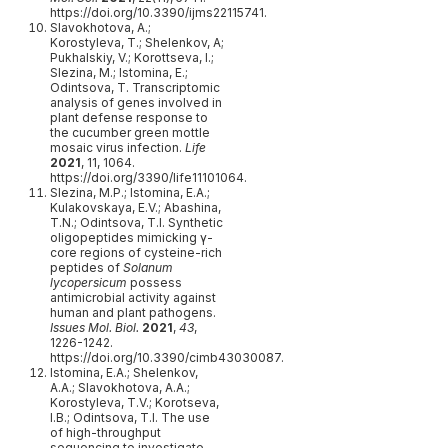
https://doi.org/10.3390/ijms22115741.
Slavokhotova, A.;
Korostyleva, T.; Shelenkov, A;
Pukhalskiy, V.; Korottseva, I.;
Slezina, M.; Istomina, E.;
Odintsova, T. Transcriptomic
analysis of genes involved in
plant defense response to
the cucumber green mottle
mosaic virus infection.
Life
2021
, 11, 1064.
https://doi.org/3390/life11101064.
Slezina, M.P.; Istomina, E.A.;
Kulakovskaya, E.V.; Abashina,
T.N.; Odintsova, T.I. Synthetic
oligopeptides mimicking γ-
core regions of cysteine-rich
peptides of
Solanum
lycopersicum
possess
antimicrobial activity against
human and plant pathogens.
Issues Mol. Biol.
2021
,
43
,
1226-1242.
https://doi.org/10.3390/cimb43030087.
Istomina, E.A.; Shelenkov,
А.А.; Slavokhotova, A.A.;
Korostyleva, T.V.; Korotseva,
I.B.; Odintsova, T.I. The use
of high-throughput
sequencing to investigate