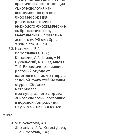
практическая конференция
«Биотехнология как
инструмент сохранения
биоразнообразия
растительного мира
(физиолого-биохимические,
эмбриологические,
генетические и правовые
аспекты)», 1-5 октября,
2018
, Ялта. 43-44
Истомина, Е.А.;
Коростылева, Т.В.;
Конопкин, А.А.; Шиян, А.Н.;
Пухальский, В.А.; Одинцова,
Т.И. Биологическая защита
растений огурца от
патогенных штаммов вируса
зеленой крапчатой мозаики
огурца. Сборник
материалов
международного форума
«Биотехнологии: состояние
и перспективы развития.
Науки о жизни».
2018
. 128.
2017
Slavokhotova, A.A.;
Shelenkov, A.A.; Korostyleva,
T.V.; Rogozhin, E.A.;