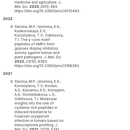
medicine and agriculture.
J.
Mol. Sci.
2023
,
24(1)
, 483.
https://doi.org/10.3390/ijms24010483.
2022
Slezina, M.P.; Istomina, E.A.;
Kulakovskaya, E.V.;
Korostyleva, T.V.; Odintsova,
T.I. The γ-core motif
peptides of AMPs from
grasses display inhibitory
activity against human and
plant pathogens.
J. Mol. Sci.
2022
, 23(15), 8383.
https://doi.org/10.3390/ijms23158383.
2021
Slezina, M.P.; Istomina, E.A.;
Korostyleva, T.V.; Kovtun,
A.S.; Kasianov, A.S.; Konopkin,
A.A.; Shcherbakova, L.A.;
Odintsova, T.I. Molecular
insights into the role of
cysteine-rich peptides in
induced resistance to
Fusarium oxysporum
infection in tomato based on
transcriptome profiling.
J.
Mol. Sci.
2021
, 22(11), 5741.