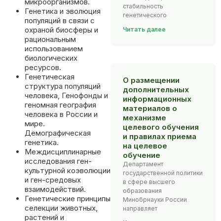
микроорганизмов.
стабильность
Генетика и эволюция
генетического
популяций в связи с
охраной биосферы и
Читать далее
рациональным
использованием
биологических
ресурсов.
Генетическая
О размещении
структура популяций
дополнительных
человека, Генофонды и
информационных
геномная география
материалов о
человека в России и
механизме
мире.
целевого обучения
Демографическая
и правилах приема
генетика.
на целевое
Междисциплинарные
обучение
исследования ген-
Департамент
культурной коэволюции
государственной политики
и ген-средовых
в сфере высшего
взаимодействий.
образования
Генетические принципы
Минобрнауки России
селекции животных,
направляет
растений и