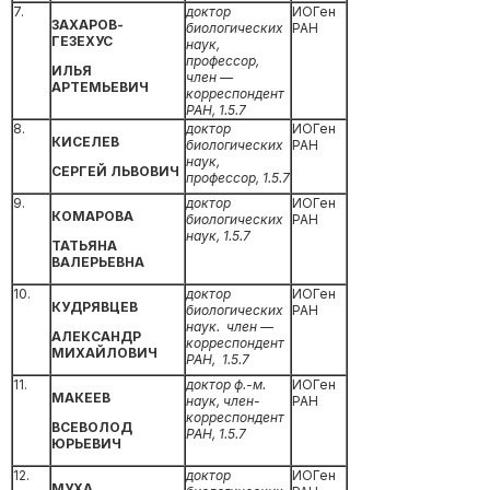
7.
доктор
ИОГен
ЗАХАРОВ-
биологических
РАН
ГЕЗЕХУС
наук,
профессор,
ИЛЬЯ
член —
АРТЕМЬЕВИЧ
корреспондент
РАН,
1.5.7
8.
доктор
ИОГен
КИСЕЛЕВ
биологических
РАН
наук,
СЕРГЕЙ ЛЬВОВИЧ
профессор,
1.5.7
9.
доктор
ИОГен
КОМАРОВА
биологических
РАН
наук, 1.5.7
ТАТЬЯНА
ВАЛЕРЬЕВНА
10.
доктор
ИОГен
КУДРЯВЦЕВ
биологических
РАН
наук. член —
АЛЕКСАНДР
корреспондент
МИХАЙЛОВИЧ
РАН, 1.5.7
11.
доктор ф.-м.
ИОГен
МАКЕЕВ
наук, член-
РАН
корреспондент
ВСЕВОЛОД
РАН,
1.5.7
ЮРЬЕВИЧ
12.
доктор
ИОГен
МУХА