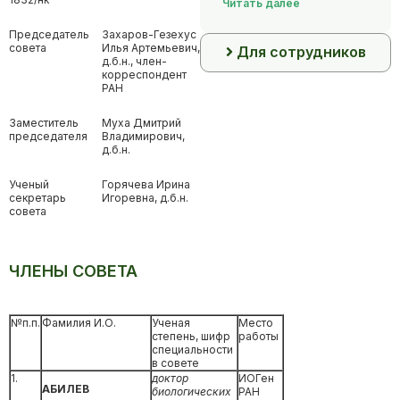
Читать далее
Председатель
Захаров-Гезехус
совета
Илья Артемьевич,
Для сотрудников
д.б.н., член-
корреспондент
РАН
Заместитель
Муха Дмитрий
председателя
Владимирович,
д.б.н.
Ученый
Горячева Ирина
секретарь
Игоревна, д.б.н.
совета
ЧЛЕНЫ СОВЕТА
№п.п.
Фамилия И.О.
Ученая
Место
степень, шифр
работы
специальности
в совете
1.
доктор
ИОГен
АБИЛЕВ
биологических
РАН