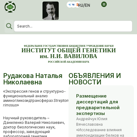
ФЕДЕРАЛЬНОЕ ГОСУДАРСТВЕННОЕ БЮДЖЕТНОЕ УЧРЕЖДЕНИЕ НАУКИ
ИНСТИТУТ ОБЩЕЙ ГЕНЕТИКИ
им. Н.И. ВАВИЛОВА
РОССИЙСКОЙ АКАДЕМИИ НАУК
Рудакова Наталья
ОБЪЯВЛЕНИЯ И
Николаевна
НОВОСТИ
«Экспрессия генов и структурно-
Размещение
функциональный анализ
аминогликозидтрансфераз
Streptomyces
диссертаций для
rimosus
»
предварительной
экспертизы
Научный руководитель –
Андрейчук Юлия
Даниленко Валерий Николаевич,
Вячеславовна
доктор биологических наук,
«Исследование влияния
профессор, заведующий
амилоидизации белков на
лабораторией генетики