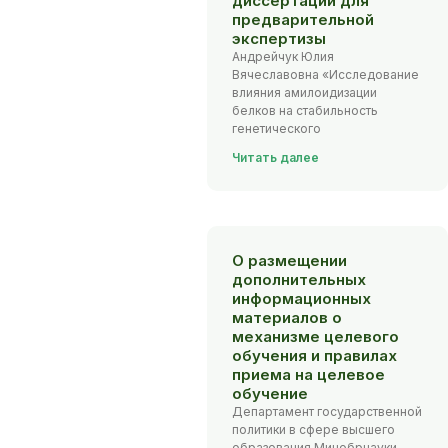
диссертаций для
предварительной
экспертизы
Андрейчук Юлия
Вячеславовна «Исследование
влияния амилоидизации
белков на стабильность
генетического
Читать далее
О размещении
дополнительных
информационных
материалов о
механизме целевого
обучения и правилах
приема на целевое
обучение
Департамент государственной
политики в сфере высшего
образования Минобрнауки