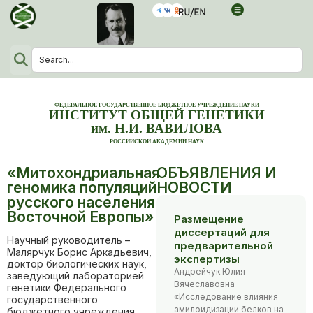
ФЕДЕРАЛЬНОЕ ГОСУДАРСТВЕННОЕ БЮДЖЕТНОЕ УЧРЕЖДЕНИЕ НАУКИ
ИНСТИТУТ ОБЩЕЙ ГЕНЕТИКИ
им. Н.И. ВАВИЛОВА
РОССИЙСКОЙ АКАДЕМИИ НАУК
«Митохондриальная
ОБЪЯВЛЕНИЯ И
геномика популяций
НОВОСТИ
русского населения
Восточной Европы»
Размещение
диссертаций для
Научный руководитель –
предварительной
Малярчук Борис Аркадьевич,
экспертизы
доктор биологических наук,
Андрейчук Юлия
заведующий лабораторией
Вячеславовна
генетики Федерального
«Исследование влияния
государственного
амилоидизации белков на
бюджетного учреждения