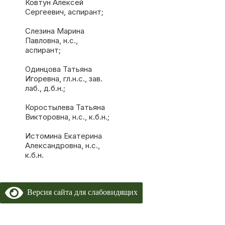
Ковтун Алексей
Сергеевич, аспирант;
Слезина Марина
Павловна, н.с.,
аспирант;
Одинцова Татьяна
Игоревна, гл.н.с., зав.
лаб., д.б.н.;
Коростылева Татьяна
Викторовна, н.с., к.б.н.;
Истомина Екатерина
Александровна, н.с.,
к.б.н.
Версия сайта для слабовидящих
Copyright 2024