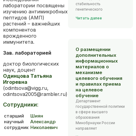
стабильность
лаборатории посвящены
генетического
изучению антимикробных
пептидов (АМП)
Читать далее
растений – важнейших
компонентов
врожденного
иммунитета.
О размещении
Зав. лабораторией
дополнительных
информационных
доктор биологических
материалов о
наук, доцент
механизме
Одинцова Татьяна
целевого обучения
Игоревна
и правилах приема
(odintsova@vigg.ru,
на целевое
odintsova2005@rambler.ru)
обучение
Департамент
Сотрудники:
государственной политики
в сфере высшего
старший
Шиян
образования
научный
Александр
Минобрнауки России
сотрудник
Николаевич
направляет