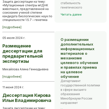
Защита диссертации на тему:
стабильность
«Мутационные спектры мтДНК
генетического
животных», представленной на
соискание ученой степени
Читать далее
кандидата биологических наук по
специальности 1.5.7 – генетика
[подробнее]
05 июля 2024 г.
О размещении
дополнительных
Размещение
информационных
диссертации для
материалов о
предварительной
механизме
экспертизы
целевого обучения
и правилах приема
Михайлова Алина Геннадьевна
на целевое
обучение
[подробнее]
Департамент
государственной политики
11 июня 2024 г.
в сфере высшего
образования
Диссертация Кирова
Минобрнауки России
Ильи Владимировича
направляет
Защита диссертации на тему: