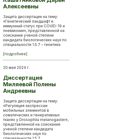
Алексеевны
Защита диссертации на тему:
«Генетический ландшафт и
иммунный статус при COVID-19 и
пневмонии», представленной на
соискание ученой степени
кандидата биологических наук по
специальности 1.5.7 – генетика
[подробнее]
20 мая 2024 г.
Диссертация
Миляевой Полины
Андреевны
Защита диссертации на тему:
«Регуляция экспрессии
мобильных элементов в
соматических и генеративных
тканях у Drosophila melanogaster»,
представленной на соискание
ученой степени кандидата
биологических наук по
специальности 1.5.7…