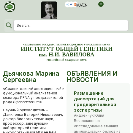
ФЕДЕРАЛЬНОЕ ГОСУДАРСТВЕННОЕ БЮДЖЕТНОЕ УЧРЕЖДЕНИЕ НАУКИ
ИНСТИТУТ ОБЩЕЙ ГЕНЕТИКИ
им. Н.И. ВАВИЛОВА
РОССИЙСКОЙ АКАДЕМИИ НАУК
Дьячкова Марина
ОБЪЯВЛЕНИЯ И
Сергеевна
НОВОСТИ
«Сравнительный эволюционный и
Размещение
функциональный анализ генов
кластера PFNA у представителей
диссертаций для
рода
Bifidobacterium»
предварительной
экспертизы
Научный руководитель –
Даниленко Валерий Николаевич,
Андрейчук Юлия
доктор биологических наук,
Вячеславовна
профессор, заведующий
«Исследование влияния
лабораторией генетики
амилоидизации белков на
микроорганизмов ИОГен РАН