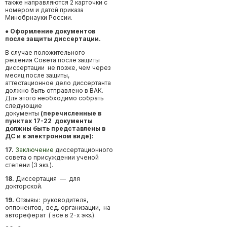
также направляются 2 карточки с
номером и датой приказа
Минобрнауки России.
● Оформление документов
после защиты диссертации.
В случае положительного
решения Совета после защиты
диссертации не позже, чем через
месяц после защиты,
аттестационное дело диссертанта
должно быть отправлено в ВАК.
Для этого необходимо собрать
следующие
документы
(перечисленные в
пунктах 17-22 документы
должны быть представлены в
ДС и в электронном виде):
17.
Заключение
диссертационного
совета о присуждении ученой
степени (3 экз.).
18.
Диссертация — для
докторской.
19.
Отзывы: руководителя,
оппонентов, вед. организации, на
автореферат ( все в 2-х экз.).