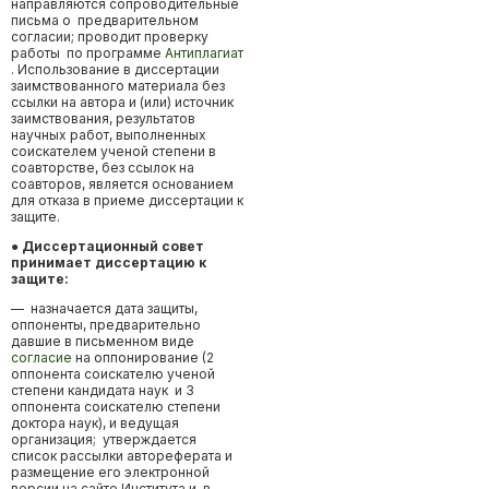
направляются сопроводительные
письма о предварительном
согласии; проводит проверку
работы по программе
Антиплагиат
. Использование в диссертации
заимствованного материала без
ссылки на автора и (или) источник
заимствования, результатов
научных работ, выполненных
соискателем ученой степени в
соавторстве, без ссылок на
соавторов, является основанием
для отказа в приеме диссертации к
защите.
● Диссертационный совет
принимает диссертацию к
защите:
— назначается дата защиты,
оппоненты, предварительно
давшие в письменном виде
согласие
на оппонирование (2
оппонента соискателю ученой
степени кандидата наук и 3
оппонента соискателю степени
доктора наук), и ведущая
организация; утверждается
список рассылки автореферата и
размещение его электронной
версии на сайте Института и в