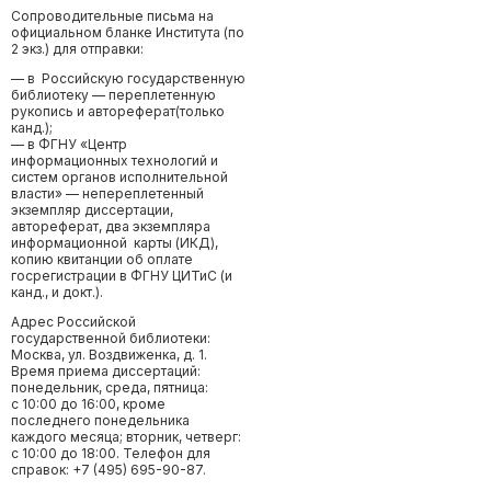
Сопроводительные письма на
официальном бланке Института (по
2 экз.) для отправки:
— в Российскую государственную
библиотеку — переплетенную
рукопись и автореферат(только
канд.);
— в ФГНУ «Центр
информационных технологий и
систем органов исполнительной
власти» — непереплетенный
экземпляр диссертации,
автореферат, два экземпляра
информационной карты (ИКД),
копию квитанции об оплате
госрегистрации в ФГНУ ЦИТиС (и
канд., и докт.).
Адрес Российской
государственной библиотеки:
Москва, ул. Воздвиженка, д. 1.
Время приема диссертаций:
понедельник, среда, пятница:
с 10:00 до 16:00, кроме
последнего понедельника
каждого месяца; вторник, четверг:
с 10:00 до 18:00. Телефон для
справок: +7 (495) 695-90-87.