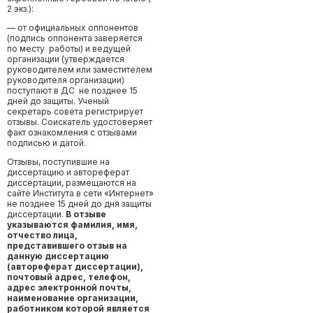
2 экз.):
— от официальных оппонентов
(подпись оппонента заверяется
по месту работы) и ведущей
организации (утверждается
руководителем или заместителем
руководителя организации)
поступают в ДС не позднее 15
дней до защиты. Ученый
секретарь
совета регистрирует
отзывы. Соискатель удостоверяет
факт ознакомления с отзывами
подписью и датой.
Отзывы, поступившие на
диссертацию и автореферат
диссертации, размещаются на
сайте Института в сети «Интернет»
не позднее 15 дней до дня защиты
диссертации.
В отзыве
указываются фамилия, имя,
отчество лица,
представившего отзыв на
данную диссертацию
(автореферат диссертации),
почтовый адрес, телефон,
адрес электронной почты,
наименование организации,
работником которой является