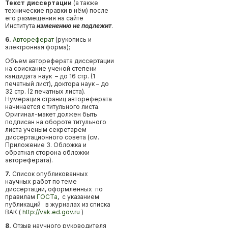
Текст диссертации
(а также
технические правки в нём) после
его размещения на сайте
Института
изменению не подлежит
.
6.
Автореферат
(рукопись и
электронная форма);
Объем автореферата диссертации
на соискание ученой степени
кандидата наук – до 16 стр. (1
печатный лист), доктора наук – до
32 стр. (2 печатных листа).
Нумерация страниц автореферата
начинается с титульного листа.
Оригинал-макет должен быть
подписан на обороте титульного
листа ученым секретарем
диссертационного совета (см.
Приложение 3. Обложка и
обратная сторона обложки
автореферата).
7.
Список опубликованных
научных работ по теме
диссертации, оформленных по
правилам
ГОСТа
, с указанием
публикаций в журналах из списка
ВАК (
http://vak.ed.gov.ru
)
8.
Отзыв научного руководителя