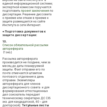
единой информационной системе;
экспертной комиссии поручается
подготовить
проект заключения
по
диссертации. Решение диссовета
о приеме или отказе в приеме к
защите размещается на сайте
Института в сети Интернет.
● Подготовка документов к
защите диссертации:
10.
Список обязательной рассылки
автореферата
(1 экз.)
Рассылка автореферата
производится не позднее, чем за
месяц до даты планируемой
защиты. Факт отправки его по
почте отмечается штампом
почтового отделения в день
отправки. Экземпляры
автореферата для членов
диссертационного совета и для
формирования аттестационных
дел соискатель передает
техническому секретарю ДС (35
экз. для кандидатской, 40 – для
докторской).
Титульные листы