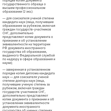
порядке копия документа
государственного образца о
высшем профессиональном
образовании (2 экз.):
— для соискателя ученой степени
кандидата наук (лица, получившие
образование за рубежом, включая
граждан государств-участников
СНГ, дополнительно
представляют копии документа о
признании и об установлении
эквивалентности на территории
РФ документа иностранного
государства об образовании,
выданного Федеральной службой
по надзору в сфере образования и
науки);
— заверенная в установленном
порядке копия диплома кандидата
наук — для соискателя ученой
степени доктора наук (лица,
получившие ученую степень за
рубежом, включая граждан
государств-участников СНГ,
дополнительно представляют
копии документа о признании и об
установлении эквивалентности
документа иностранного
государства об ученых степенях