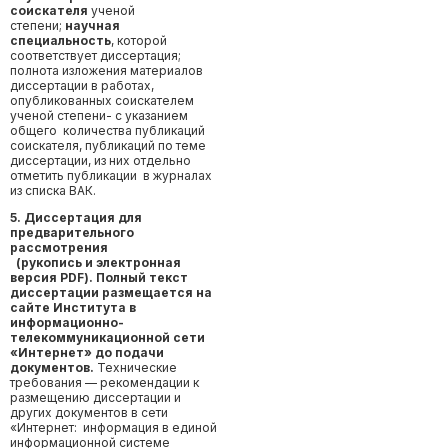
соискателя
ученой
степени;
научная
специальность
, которой
соответствует диссертация;
полнота изложения материалов
диссертации в работах,
опубликованных соискателем
ученой степени- с указанием
общего количества публикаций
соискателя, публикаций по теме
диссертации, из них отдельно
отметить публикации в журналах
из списка ВАК.
5.
Диссертация для
предварительного
рассмотрения
(рукопись и электронная
версия
PDF
).
Полный текст
диссертации размещается на
сайте Института в
информационно-
телекоммуникационной сети
«Интернет» до подачи
документов.
Технические
требования — рекомендации к
размещению диссертации и
других документов в сети
«Интернет: информация в единой
информационной системе