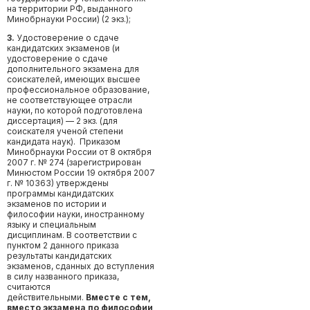
на территории РФ, выданного
Минобрнауки России) (2 экз.);
3.
Удостоверение о сдаче
кандидатских экзаменов (и
удостоверение о сдаче
дополнительного экзамена для
соискателей, имеющих высшее
профессиональное образование,
не соответствующее отрасли
науки, по которой подготовлена
диссертация) — 2 экз. (для
соискателя ученой степени
кандидата наук). Приказом
Минобрнауки России от 8 октября
2007 г. № 274 (зарегистрирован
Минюстом России 19 октября 2007
г. № 10363) утверждены
программы кандидатских
экзаменов по истории и
философии науки, иностранному
языку и специальным
дисциплинам. В соответствии с
пунктом 2 данного приказа
результаты кандидатских
экзаменов, сданных до вступления
в силу названного приказа,
считаются
действительными.
Вместе с тем,
вместо экзамена по философии