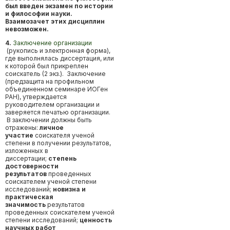
был введен экзамен по истории
и философии науки.
Взаимозачет этих дисциплин
невозможен.
4.
Заключение организации
(рукопись и электронная форма),
где выполнялась диссертация, или
к которой был прикреплен
соискатель (2 экз.). Заключение
(предзащита на профильном
объединенном семинаре ИОГен
РАН), утверждается
руководителем организации и
заверяется печатью организации.
В заключении должны быть
отражены:
личное
участие
соискателя ученой
степени в получении результатов,
изложенных в
диссертации;
степень
достоверности
результатов
проведенных
соискателем ученой степени
исследований;
новизна и
практическая
значимость
результатов
проведенных соискателем ученой
степени исследований;
ценность
научных работ