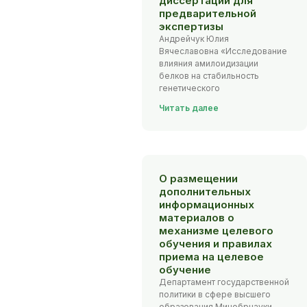
диссертаций для
предварительной
экспертизы
Андрейчук Юлия
Вячеславовна «Исследование
влияния амилоидизации
белков на стабильность
генетического
Читать далее
О размещении
дополнительных
информационных
материалов о
механизме целевого
обучения и правилах
приема на целевое
обучение
Департамент государственной
политики в сфере высшего
образования Минобрнауки